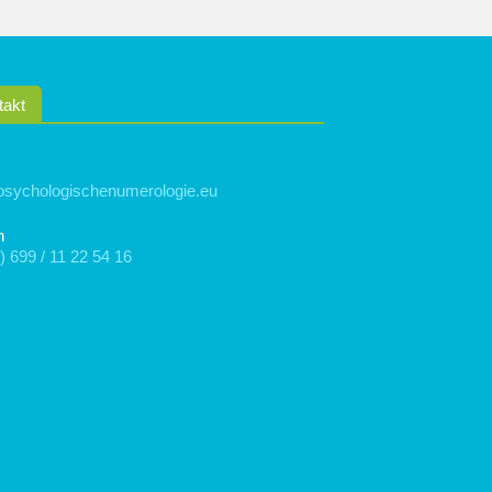
takt
psychologischenumerologie.eu
n
) 699 / 11 22 54 16