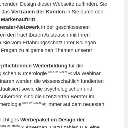
chenden Design dieser Webseite auffinden. Sie
h das
Vertrauen der Kunden
in Sie durch den
 Markenauftritt
.
 Berater-Netzwerk
in der geschlossenen
n den fruchtbaren Austausch mit Ihren
 Sie vom Erfahrungsschatz Ihrer Kollegen
ns Fragen zu allgemeinen Themen unserer
erpflichtenden Weiterbildung
für die
nach Dr. Mazza
logischen Numerologie
® via Webinar
inaren werden die wissenschaftlich fundierten
tualisiert sowie die psychologischen und
 Außerdem sind die lizenzierten Berater im
nach Dr. Mazza
merologie
® immer auf dem neuesten
lichtiges
Werbepaket im Design der
nach Dr. Mazza
®
erwerben. Dazu zählen u.a. eine