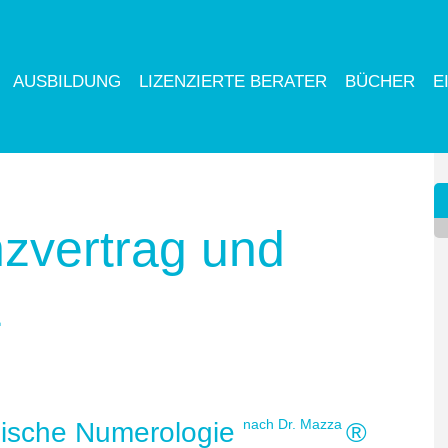
AUSBILDUNG
LIZENZIERTE BERATER
BÜCHER
E
nzvertrag und
z
nach Dr. Mazza
gische Numerologie
®